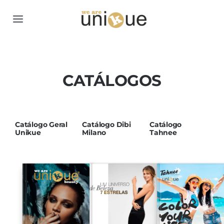
Skip
to
Toggle
content
Navigation
Home
CATÁLOGOS
Equipamentos
Cosmética
Catálogo Geral
Catálogo Dibi
Catálogo
Unikue
Milano
Tahnee
Formação
Contactos
Catálogos