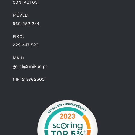
CONTACTOS
MÓVEL:
969 252 244
FIXO:
229 447 523
MAIL:
geral@unikue.pt
NIF: 515662500